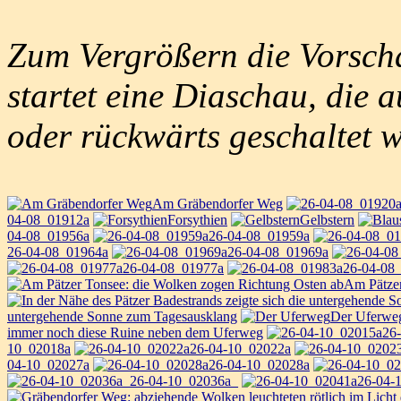
Zum Vergrößern die Vorscha
startet eine Diaschau, die 
oder rückwärts geschaltet 
Am Gräbendorfer Weg
04-08_01912a
Forsythien
Gelbstern
04-08_01956a
26-04-08_01959a
26-04-08_01964a
26-04-08_01969a
26-04-08_01977a
26-04-08
Am Pätzer
untergehende Sonne zum Tagesausklang
Der Uferwe
immer noch diese Ruine neben dem Uferweg
26
10_02018a
26-04-10_02022a
04-10_02027a
26-04-10_02028a
26-04-10_02036a_
26-04-