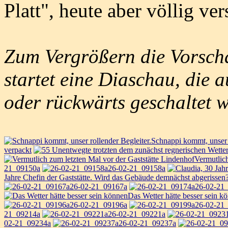
Platt", heute aber völlig ve
Zum Vergrößern die Vorscha
startet eine Diaschau, die 
oder rückwärts geschaltet 
Schnappi kommt, unser r
verpackt
Vermutlich
21_09150a
26-02-21_09158a
Jahre Chefin der Gaststätte. Wird das Gebäude demnächst abgerissen
26-02-21_09167a
26-02-21
Das Wetter hätte besser sein k
26-02-21_09196a
26-02-21
21_09214a
26-02-21_09221a
02-21_09234a
26-02-21_09237a