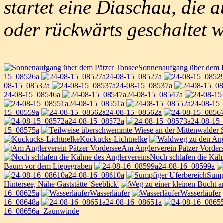
startet eine Diaschau, die 
oder rückwärts geschaltet 
Sonnenaufgang über dem P
15_08526a
24-08-15_08527a
08-15_08532a
24-08-15_08537a
24-08-15_08546a
24-08-15_08547a
24-08-15_08551a
24-08-15
15_08559a
24-08-15_08562a
24-08-15_08572a
24-08-15
15_08575a
Kuckucks-Lichtnelke
Am Anglerverein Pätzer Vorder
Noch schlafen die Käh
Baum vor dem Liepegraben
24-08-16_08599a
24-08-16_08610a
Sump
Hintersee, Nähe Gaststätte 'Seeblick'
16_08625a
Wasserläufer
Wasserläufer
16_08648a
24-08-16_08651a
16_08656a_Zaunwinde