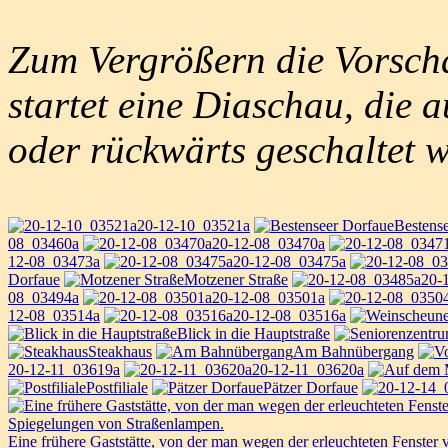
Zum Vergrößern die Vorscha
startet eine Diaschau, die 
oder rückwärts geschaltet 
20-12-10_03521a
Bestens
08_03460a
20-12-08_03470a
12-08_03473a
20-12-08_03475a
Dorfaue
Motzener Straße
20-
08_03494a
20-12-08_03501a
12-08_03514a
20-12-08_03516a
Blick in die Hauptstraße
Steakhaus
Am Bahnübergang
20-12-11_03619a
20-12-11_03620a
Postfiliale
Pätzer Dorfaue
Eine frühere Gaststätte, von der man wegen der erleuchteten Fenster 