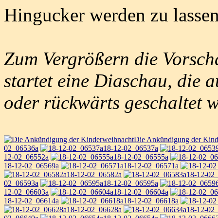
Hingucker werden zu lassen
Zum Vergrößern die Vorscha
startet eine Diaschau, die 
oder rückwärts geschaltet 
Die Ankündigung der Kind
02_06536a
18-12-02_06537a
12-02_06552a
18-12-02_06555a
18-12-02_06569a
18-12-02_06571a
18-12-02_06582a
18-12-02
02_06593a
18-12-02_06595a
12-02_06603a
18-12-02_06604a
18-12-02_06614a
18-12-02_06618a
18-12-02_06628a
18-12-02